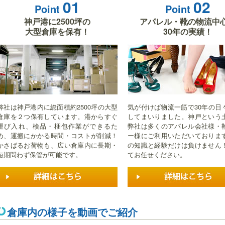
01
02
Point
Point
神戸港に2500坪の
アパレル・靴の物流中
大型倉庫を保有！
30年の実績！
弊社は神戸港内に総面積約2500坪の大型
気が付けば物流一筋で30年の日
倉庫を２つ保有しています。港からすぐ
してまいりました。神戸という
運び入れ、検品・梱包作業ができるた
弊社は多くのアパレル会社様・
め、運搬にかかる時間・コストが削減！
ー様にご利用いただいておりま
かさばるお荷物も、広い倉庫内に長期・
の知識と経験だけは負けません
短期問わず保管が可能です。
てお任せください。
倉庫内の様子を動画でご紹介