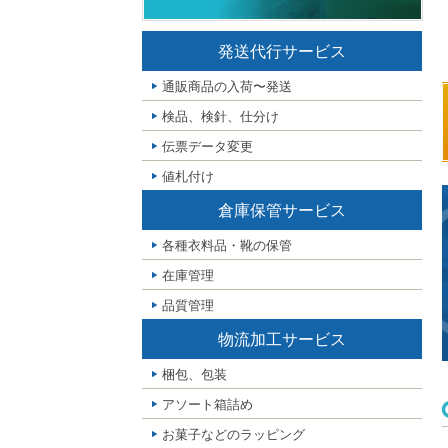
発送代行サービス
通販商品の入荷〜発送
検品、検針、仕分け
伝票データ変更
値札付け
倉庫保管サービス
各種衣料品・靴の保管
在庫管理
品質管理
物流加工サービス
梱包、包装
アソート箱詰め
お菓子などのラッピング