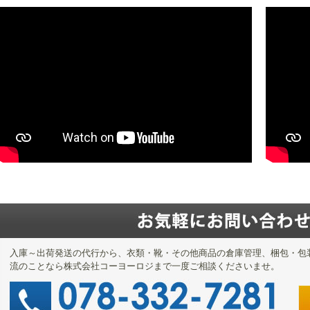
入庫～出荷発送の代行から、衣類・靴・その他商品の倉庫管理、梱包・包
流のことなら株式会社コーヨーロジまで一度ご相談くださいませ。