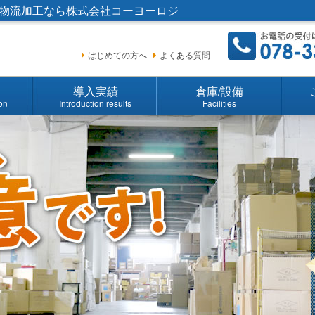
物流加工なら株式会社コーヨーロジ
はじめての方へ
よくある質問
導入実績
倉庫/設備
ion
Introduction results
Facilities